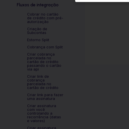
Fluxos de integração
Cobrar no cartão
de crédito com pré-
autorização
Criação de
Subcontas
Estorno Split
Cobrança com Split
Criar cobrança
parcelada no
cartão de crédito
passando o cartão
via api
Criar link de
cobrança
parcelada no
cartão de crédito
Criar link para fazer
uma assinatura
Criar assinatura
com você
controlando a
recorrência (datas
e valores)
Criar assinatura