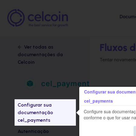
Docume
Fluxos 
Ver todas as
documentações da
Tentar novamente
Celcoin
Configurar sua documen
cel_payments
Configurar sua
Configure sua documenta
documentação
conforme o que for usar na
cel_payments
Autenticação