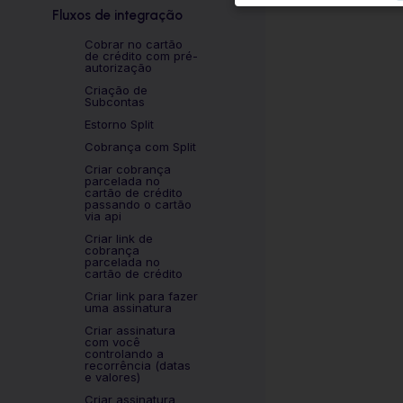
Fluxos de integração
Cobrar no cartão
de crédito com pré-
autorização
Criação de
Subcontas
Estorno Split
Cobrança com Split
Criar cobrança
parcelada no
cartão de crédito
passando o cartão
via api
Criar link de
cobrança
parcelada no
cartão de crédito
Criar link para fazer
uma assinatura
Criar assinatura
com você
controlando a
recorrência (datas
e valores)
Criar assinatura