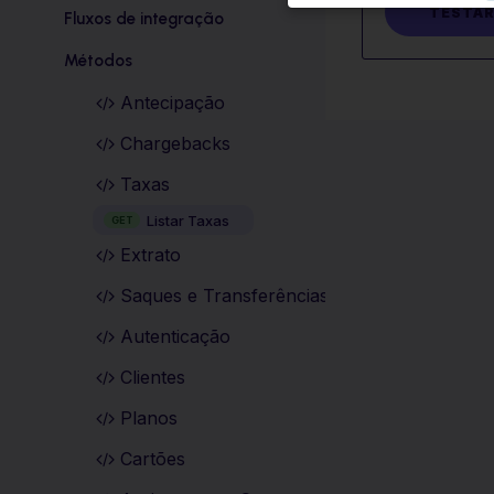
TESTA
Fluxos de integração
Métodos
Antecipação
Chargebacks
Taxas
Listar Taxas
GET
Extrato
Saques e Transferências
Autenticação
Clientes
Planos
Cartões